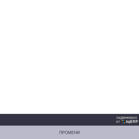
задвижвано
от
bgERP
ПРОМЕНИ